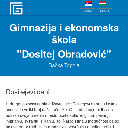
Ćirilica
Latinica
Gimnazija i ekonomska
škola
"Dositej Obradović"
Bačka Topola
Dositejevi dani
U drugoj polovini aprila odžavaju se "Dositejevi dani", u kojima
učestvuje veliki broj naših učenika. Oni tada imaju priliku da
pokažu svoja umenja u testu opšte kulture, glumi, pevanju,
imitiranju, sviranju, slikanju, itd. Najbolji imaju mogućnost da se
pojave na priredbi koja predstavlja završnicu manifestacije, i