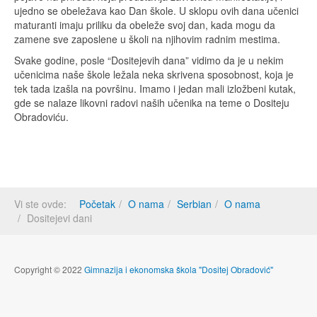
ujedno se obeležava kao Dan škole. U sklopu ovih dana učenici
maturanti imaju priliku da obeleže svoj dan, kada mogu da
zamene sve zaposlene u školi na njihovim radnim mestima.
Svake godine, posle “Dositejevih dana” vidimo da je u nekim
učenicima naše škole ležala neka skrivena sposobnost, koja je
tek tada izašla na površinu. Imamo i jedan mali izložbeni kutak,
gde se nalaze likovni radovi naših učenika na teme o Dositeju
Obradoviću.
Vi ste ovde:
Početak
O nama
Serbian
O nama
Dositejevi dani
Copyright © 2022
Gimnazija i ekonomska škola "Dositej Obradović"