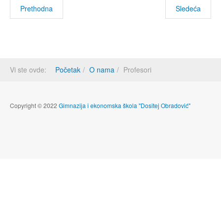
Prethodna
Sledeća
Vi ste ovde:
Početak
O nama
Profesori
Copyright © 2022
Gimnazija i ekonomska škola "Dositej Obradović"