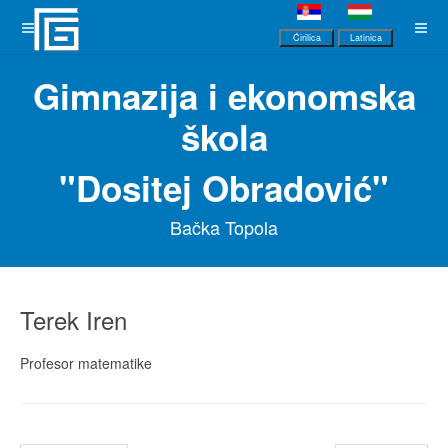
Ćirilica
Latinica
Gimnazija i ekonomska
škola
"Dositej Obradović"
Bačka Topola
Terek Iren
Profesor matematike