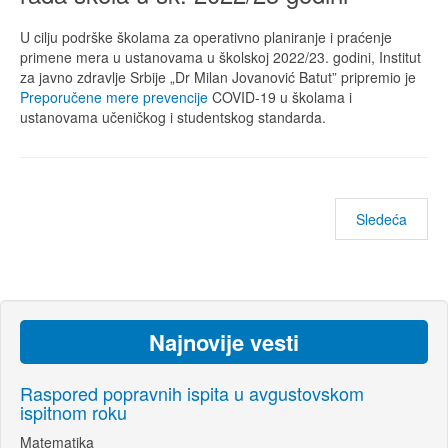
U cilju podrške školama za operativno planiranje i praćenje
primene mera u ustanovama u školskoj 2022/23. godini, Institut
za javno zdravlje Srbije „Dr Milan Jovanović Batut” pripremio je
Preporučene mere prevencije
COVID-19 u školama i
ustanovama učeničkog i studentskog standarda.
Sledeća
Najnovije vesti
Raspored popravnih ispita u avgustovskom
ispitnom roku
Matematika