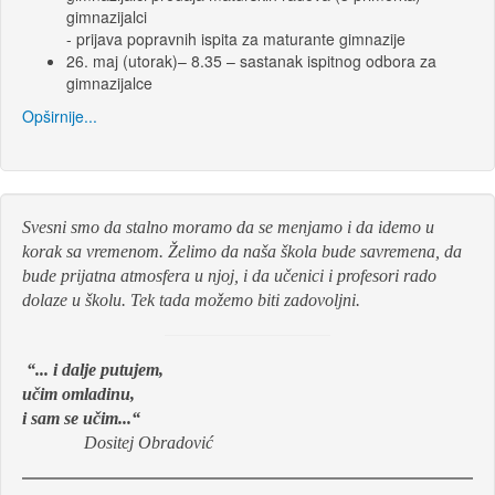
gimnazijalci
- prijava popravnih ispita za maturante gimnazije
26. maj (utorak)– 8.35 – sastanak ispitnog odbora za
gimnazijalce
Opširnije...
Svesni smo da stalno moramo da se menjamo i da idemo u
korak sa vremenom. Želimo da naša škola bude savremena, da
bude prijatna atmosfera u njoj, i da učenici i profesori rado
dolaze u školu. Tek tada možemo biti zadovoljni.
“... i dalje putujem,
učim omladinu,
i sam se učim...“
Dositej Obradović