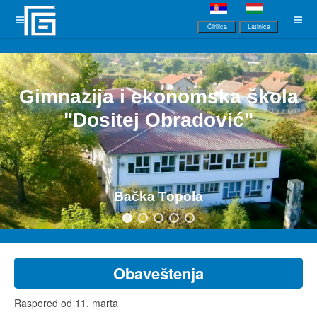
Ćirilica
Latinica
Gimnazija i ekonomska škola
"Dositej Obradović"
Bačka Topola
Obaveštenja
Raspored od 11. marta