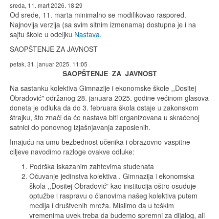
sreda, 11. mart 2026. 18:29
Od srede, 11. marta minimalno se modifikovao raspored.
Najnovija verzija (sa svim sitnim izmenama) dostupna je i na
sajtu škole u odeljku
Nastava
.
SAOPŠTENJE ZA JAVNOST
petak, 31. januar 2025. 11:05
SAOPŠTENJE ZA JAVNOST
Na sastanku kolektiva Gimnazije i ekonomske škole ,,Dositej
Obradović" održanog 28. januara 2025. godine većinom glasova
doneta je odluka da do 3. februara škola ostaje u zakonskom
štrajku, što znači da će nastava biti organizovana u skraćenoj
satnici do ponovnog izjašnjavanja zaposlenih.
Imajuću na umu bezbednost učenika i obrazovno-vaspitne
ciljeve navodimo razloge ovakve odluke:
Podrška iskazanim zahtevima studenata
Očuvanje jedinstva kolektiva . Gimnazija i ekonomska
škola ,,Dositej Obradović" kao institucija oštro osuđuje
optužbe i raspravu o članovima našeg kolektiva putem
medija i društvenih mreža. Mislimo da u teškim
vremenima uvek treba da budemo spremni za dijalog, ali