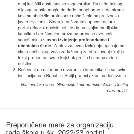
onaj koji štiti dostojanstvo sagovornika. Da bi do takvog
dijaloga uopšte moglo da dođe, neophodno je da strane
koje su obeležile profesorke naše škole najpre iznesu
javno izvinjenje. Stoga je naš zahtev upućen najpre
portalu
BackoTopolski.net
i to da na svojim medijskim
kanalima i društvenim mrežama prenese ovo naše
saopštenje uz
javno izvinjenje profesorkama i
učenicima škole
. Zahtev za javno izvinjenje upućujemo i
članu opštinskog veća zaduženog za obrazovanje koji je
tekst preneo na svom Fejsbuk profilu i sam navodeći
neistine.
Rešenost da ostanemo otvoreni za komunikaciju sa svim
institucijama u Republici Srbiji prateći aktuelna dešavanja.
Nastavničko veće Gimnazije i ekonomske škole ,,Dositej
Obradović"
Preporučene mere za organizaciju
rada škola u šk. 2022/23 godini