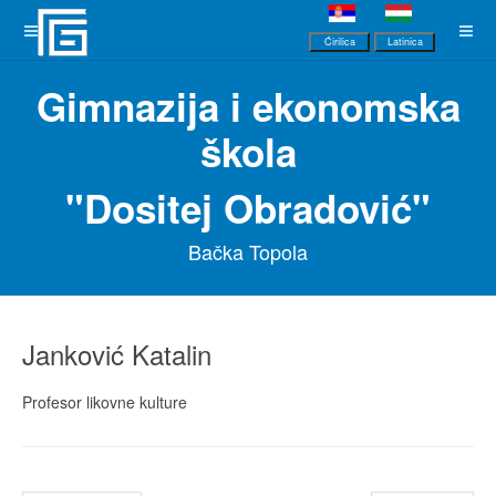
Ćirilica
Latinica
Gimnazija i ekonomska
škola
"Dositej Obradović"
Bačka Topola
Janković Katalin
Profesor likovne kulture