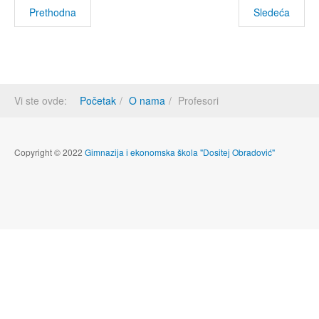
Prethodna
Sledeća
Vi ste ovde:
Početak
O nama
Profesori
Copyright © 2022
Gimnazija i ekonomska škola "Dositej Obradović"