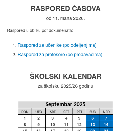
RASPORED ČASOVA
od 11. marta 2026.
Raspored u obliku pdf dokumenata:
Raspored za učenike (po odeljenjima)
Raspored za profesore (po predavačima)
ŠKOLSKI KALENDAR
za školsku 2025/26 godinu
Septembar 2025
PON
UTO
SRE
ČET
PET
SUB
NED
1
2
3
4
5
6
7
8
9
10
11
12
13
14
15
16
17
18
19
20
21