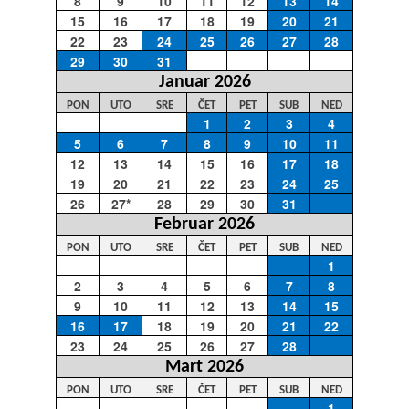
8
9
10
11
12
13
14
15
16
17
18
19
20
21
22
23
24
25
26
27
28
29
30
31
Januar 2026
PON
UTO
SRE
ČET
PET
SUB
NED
1
2
3
4
5
6
7
8
9
10
11
12
13
14
15
16
17
18
19
20
21
22
23
24
25
26
27*
28
29
30
31
Februar 2026
PON
UTO
SRE
ČET
PET
SUB
NED
1
2
3
4
5
6
7
8
9
10
11
12
13
14
15
16
17
18
19
20
21
22
23
24
25
26
27
28
Mart 2026
PON
UTO
SRE
ČET
PET
SUB
NED
1