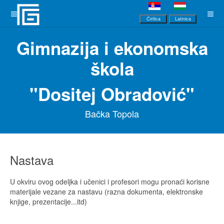
Ćirilica
Latinica
Gimnazija i ekonomska
škola
"Dositej Obradović"
Bačka Topola
Nastava
U okviru ovog odeljka i učenici i profesori mogu pronaći korisne
materijale vezane za nastavu (razna dokumenta, elektronske
knjige, prezentacije...itd)