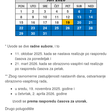
Jun 2026
PON
UTO
SRE
ČET
PET
SUB
NED
1
2
3
4
5
6
7
8
9
10
11
12
13
14
15
16
17
18
19
20
21
22
23
24
25
26
27
28
29
30
31
* Uvode se dve
radne subote
, i to
11. oktobar 2025. kada se nastava realizuje po rasporedu
časova za ponedeljak i
21. mart 2026. kada se obrazovno-vaspitni rad realizuje
po rasporedu časova za petak.
** Zbog ravnomerne zastupljenosti nastavnih dana, ostvarivanje
obrazovno-vaspitnog rada,
u sredu, 19. novembra 2025. godine i
u četvrtak, 2. aprila 2026. godine
izvodi se
prema rasporedu časova za utorak.
Drugo polugodište