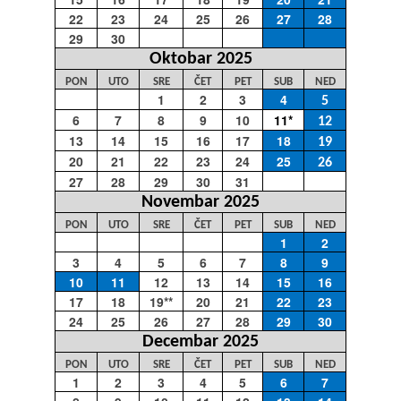
22
23
24
25
26
27
28
29
30
Oktobar 2025
PON
UTO
SRE
ČET
PET
SUB
NED
1
2
3
4
5
6
7
8
9
10
11*
12
13
14
15
16
17
18
19
20
21
22
23
24
25
26
27
28
29
30
31
Novembar 2025
PON
UTO
SRE
ČET
PET
SUB
NED
1
2
3
4
5
6
7
8
9
10
11
12
13
14
15
16
17
18
19**
20
21
22
23
24
25
26
27
28
29
30
Decembar 2025
PON
UTO
SRE
ČET
PET
SUB
NED
1
2
3
4
5
6
7