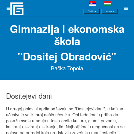
Ćirilica
Latinica
Gimnazija i ekonomska
škola
"Dositej Obradović"
Bačka Topola
Dositejevi dani
U drugoj polovini aprila odžavaju se "Dositejevi dani", u kojima
učestvuje veliki broj naših učenika. Oni tada imaju priliku da
pokažu svoja umenja u testu opšte kulture, glumi, pevanju,
imitiranju, sviranju, slikanju, itd. Najbolji imaju mogućnost da se
pojave na priredbi koja predstavlja završnicu manifestacije, i