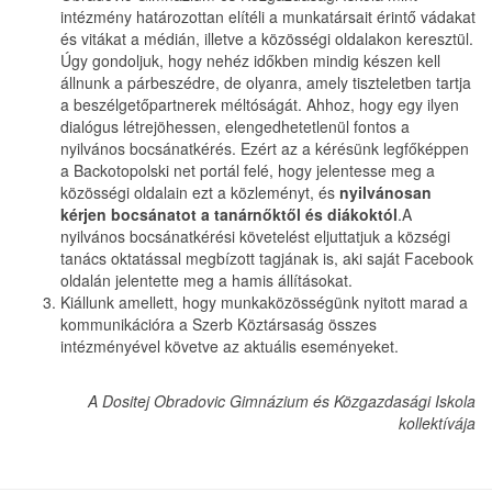
intézmény határozottan elítéli a munkatársait érintő vádakat
és vitákat a médián, illetve a közösségi oldalakon keresztül.
Úgy gondoljuk, hogy nehéz időkben mindig készen kell
állnunk a párbeszédre, de olyanra, amely tiszteletben tartja
a beszélgetőpartnerek méltóságát. Ahhoz, hogy egy ilyen
dialógus létrejöhessen, elengedhetetlenül fontos a
nyilvános bocsánatkérés. Ezért az a kérésünk legfőképpen
a Backotopolski net portál felé, hogy jelentesse meg a
közösségi oldalain ezt a közleményt, és
nyilvánosan
kérjen bocsánatot a tanárnőktől és diákoktól
.A
nyilvános bocsánatkérési követelést eljuttatjuk a községi
tanács oktatással megbízott tagjának is, aki saját Facebook
oldalán jelentette meg a hamis állításokat.
Kiállunk amellett, hogy munkaközösségünk nyitott marad a
kommunikációra a Szerb Köztársaság összes
intézményével követve az aktuális eseményeket.
A Dositej Obradovic Gimnázium és Közgazdasági Iskola
kollektívája