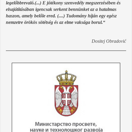
legelőbbrevaló.(...) E jótékony szenvedély megszerzésében és
elsajátításában igencsak serkent bennünket az a hatalmas
haszon, amely belőle ered. (....) Tudomány híján egy egész
nemzetre örökös sötétség és az elme vaksága borul.
“
Dositej Obradović