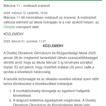
Március 11 - módosult órarend
2026. március 12. csütörtök, 19:22
Március 11-től minimálisan módosult az órarend. A módosított
változat elérhető az iskola holnapján is a már szokott helyen, az
Oktatás
menüpont alatt.
KÖZLEMÉNY
2025. február 01. szombat, 11:27
KÖZLEMÉNY
A Dositej Obradovic Gimnázium és Közgazdasági Iskola 2025.
január 28-án megtartott tantestületi ülésén szavazattöbbséggel
döntött arról, hogy az iskola február 3-ig törvényes sztrájkot
folytat. Ez azt jelenti, hogy rövidített órákkal (30 perc) zajlik a
tanítás a kővetkező határozatig.
A tanulók biztonságát és az oktatási-nevelési célokat szem előtt
tartva döntésünket a következőkkel indokoljuk:
A munkaközösség támogatja az egyetemi hallgatók
követeléseit.
A dolgozói kollektíva egységének megőrzése. A Dositej
Obradovic Gimnázium és Közgazdasági Iskola mint