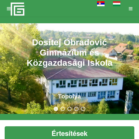
Dositej Obradović
Gimnázium és
Közgazdasági Iskola
Topolya
Értesítések