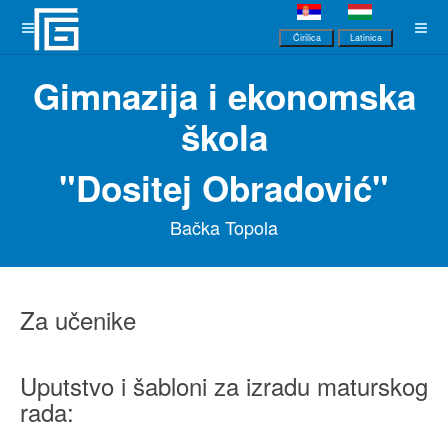
Ćirilica
Latinica
Gimnazija i ekonomska
škola
"Dositej Obradović"
Bačka Topola
Za učenike
Uputstvo i šabloni za izradu maturskog
rada: