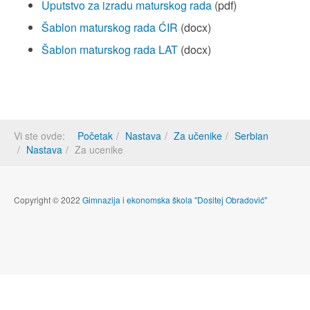
Uputstvo za izradu maturskog rada
(pdf)
Šablon maturskog rada ĆIR
(docx)
Šablon maturskog rada LAT
(docx)
Vi ste ovde:
Početak
Nastava
Za učenike
Serbian
Nastava
Za ucenike
Copyright © 2022
Gimnazija i ekonomska škola "Dositej Obradović"